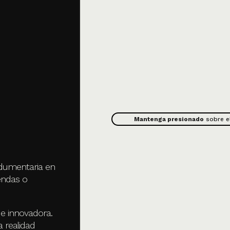
Mantenga presionado
sobre e
ndumentaria en
endas o
 e innovadora.
 realidad