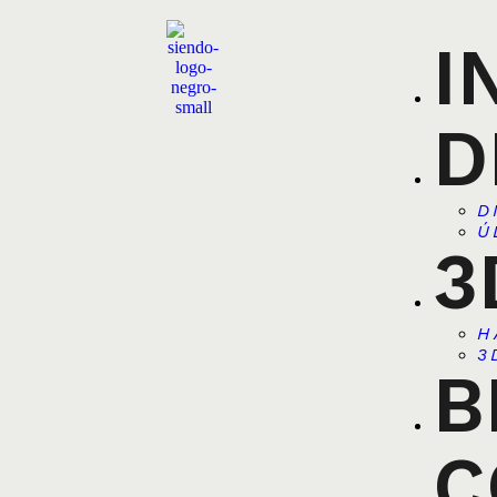
I
D
D
Ú
3
H
3
B
C