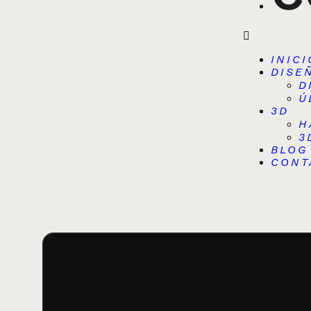
INICI
DISE
D
Ú
3D
H
3
BLOG
CONT