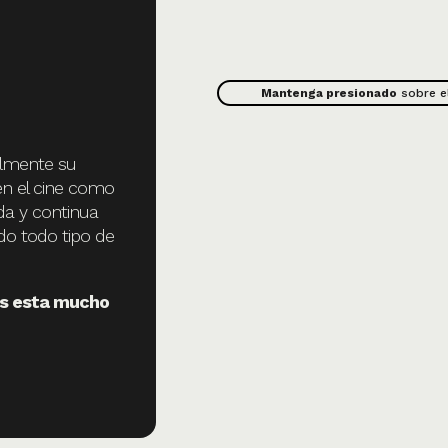
Mantenga presionado
sobre e
almente su
en el cine como
da y continua
do todo tipo de
nes esta mucho