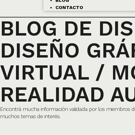
BLOG
CONTACTO
BLOG DE DI
DISEÑO GRÁF
VIRTUAL / M
REALIDAD A
Encontrá mucha información validada por los miembros de S
muchos temas de interés.