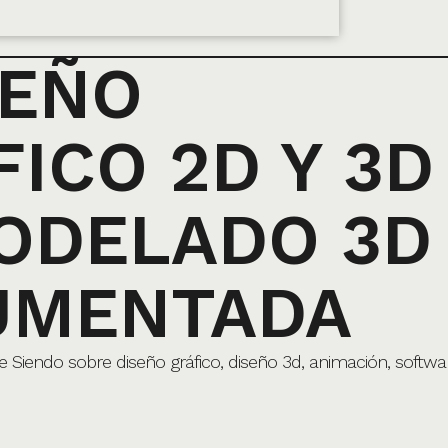
SEÑO
ICO 2D Y 3D
ODELADO 3D 
UMENTADA
iendo sobre diseño gráfico, diseño 3d, animación, softwar